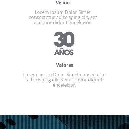
Visión
Lorem Ipsum Dolor Simet
consectetur adiscisping elit, set
eiusmor didunt enceleisor.
Valores
Lorem Ipsum Dolor Simet consectetur
adiscisping elit, set eiusmor didunt
enceleisor.