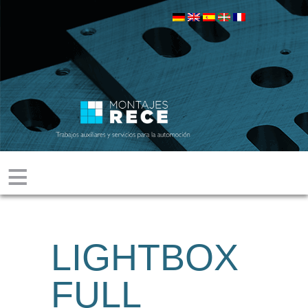
≡
LIGHTBOX
FULL