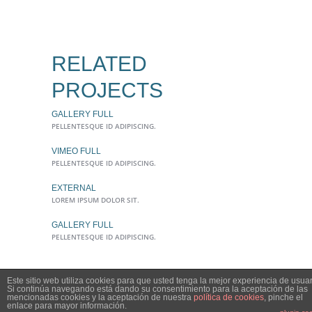
RELATED
PROJECTS
GALLERY FULL
PELLENTESQUE ID ADIPISCING.
VIMEO FULL
PELLENTESQUE ID ADIPISCING.
EXTERNAL
LOREM IPSUM DOLOR SIT.
GALLERY FULL
PELLENTESQUE ID ADIPISCING.
Este sitio web utiliza cookies para que usted tenga la mejor experiencia de usuar
Política de privacidad y Política de cookies
Si continúa navegando está dando su consentimiento para la aceptación de las
mencionadas cookies y la aceptación de nuestra
política de cookies
, pinche el
enlace para mayor información.