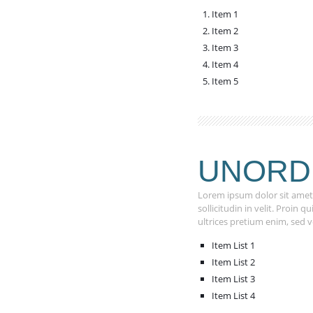
Item 1
Item 2
Item 3
Item 4
Item 5
UNORD
Lorem ipsum dolor sit amet, 
sollicitudin in velit. Proin
ultrices pretium enim, sed v
Item List 1
Item List 2
Item List 3
Item List 4