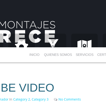
INICIO
QUIENES SOMOS
SERVICIOS
CERT
BE VIDEO
rador
In
Category 2
,
Category 3
No Comments